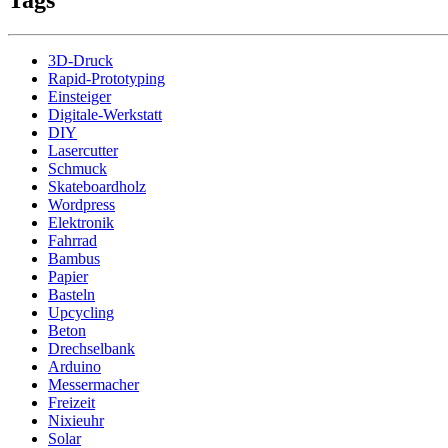
Tags
3D-Druck
Rapid-Prototyping
Einsteiger
Digitale-Werkstatt
DIY
Lasercutter
Schmuck
Skateboardholz
Wordpress
Elektronik
Fahrrad
Bambus
Papier
Basteln
Upcycling
Beton
Drechselbank
Arduino
Messermacher
Freizeit
Nixieuhr
Solar