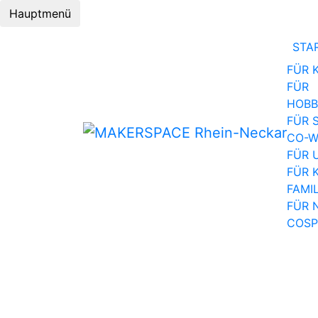
Hauptmenü
STA
FÜR 
FÜR
HOB
FÜR 
CO-W
FÜR 
FÜR 
FAMI
FÜR 
COSP