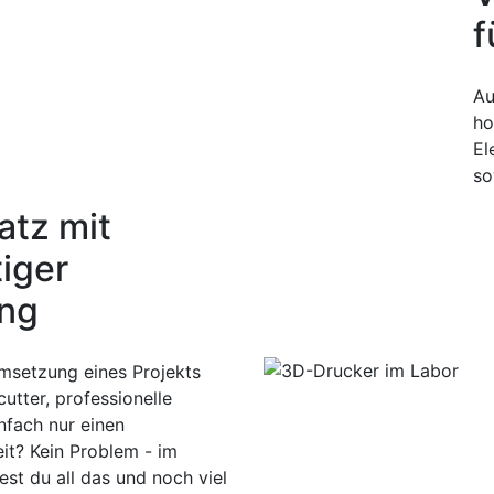
f
Au
ho
El
so
atz mit
iger
ng
msetzung eines Projekts
utter, professionelle
nfach nur einen
eit? Kein Problem - im
t du all das und noch viel