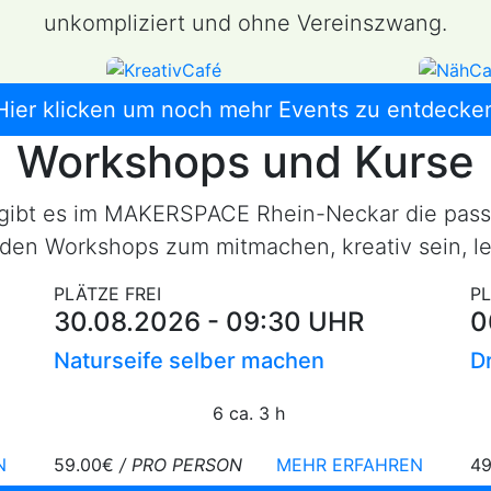
unkompliziert und ohne Vereinszwang.
Hier klicken um noch mehr Events zu entdecke
Workshops und Kurse
 gibt es im MAKERSPACE Rhein-Neckar die pas
den Workshops zum mitmachen, kreativ sein, l
PLÄTZE FREI
PL
30.08.2026 - 09:30 UHR
0
Naturseife selber machen
D
6
ca. 3 h
N
59.00€
/ PRO PERSON
MEHR ERFAHREN
4