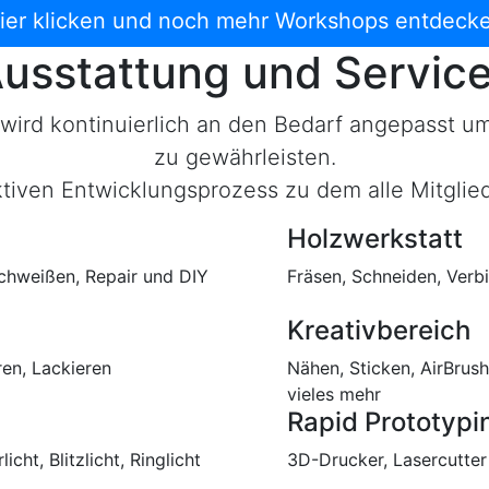
ier klicken und noch mehr Workshops entdeck
usstattung und Servic
wird kontinuierlich an den Bedarf angepasst um
zu gewährleisten.
ktiven Entwicklungsprozess zu dem alle Mitglie
Holzwerkstatt
chweißen, Repair und DIY
Fräsen, Schneiden, Verb
Kreativbereich
en, Lackieren
Nähen, Sticken, AirBrus
vieles mehr
Rapid Prototypi
ht, Blitzlicht, Ringlicht
3D-Drucker, Lasercutte