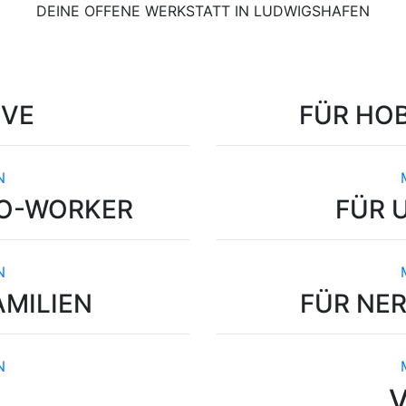
DEINE OFFENE WERKSTATT IN LUDWIGSHAFEN
IVE
FÜR
HO
N
CO-WORKER
FÜR
N
AMILIEN
FÜR
NER
N
V