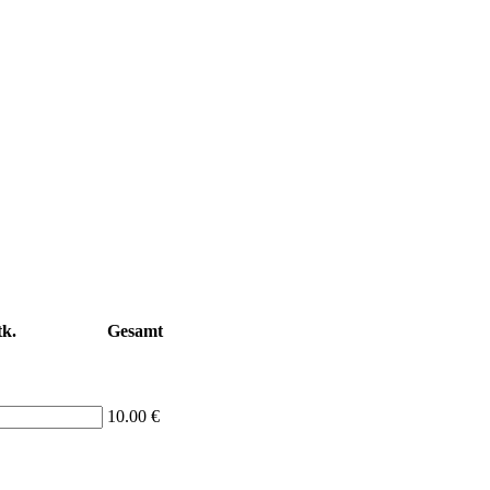
tk.
Gesamt
10.00 €